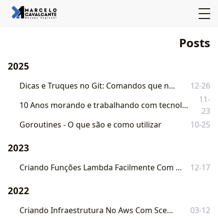
Posts
2025
Dicas e Truques no Git: Comandos que nos salvam
12-26
11-
10 Anos morando e trabalhando com tecnologia no Canadá - Quais as diferenças em relação ao Brasil
23
Goroutines - O que são e como utilizar
10-25
2023
Criando Funções Lambda Facilmente Com O Framework Serverless
12-17
2022
Criando Infraestrutura No Aws Com Sceptre
03-12