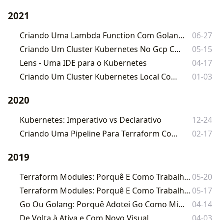
2021
Criando Uma Lambda Function Com Golang Que Interage Com S3 Buckets
06-27
Criando Um Cluster Kubernetes No Gcp Com Terraform
05-15
Lens - Uma IDE para o Kubernetes
04-17
Criando Um Cluster Kubernetes Local Com O Kind
01-03
2020
Kubernetes: Imperativo vs Declarativo
12-24
Criando Uma Pipeline Para Terraform Com o Gitlab
02-17
2019
Terraform Modules: Porquê E Como Trabalhar Com Módulos No Terraform - PARTE 2
05-20
Terraform Modules: Porquê E Como Trabalhar Com Módulos No Terraform - PARTE 1
05-17
Go Ou Golang: Porquê Adotei Go Como Minha Linguagem Favorita
04-14
De Volta à Ativa e Com Novo Visual
04-03