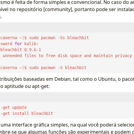
smo é feita de forma simples e convencional. No caso do ar
ível no repositório [community], portanto pode ser instal
.
xcaverna ~
]
ssword 
for
xcaverna ~
]
$ sudo pacman -S bleachbit
stribuições baseadas em Debian, tal como o Ubuntu, o paco
o aptitude ou apt-get:
t-get install bleachbit
 uma interface gráfica simples, na qual você poderá seleci
Lembre-se que algumas funções são experimentais e podem