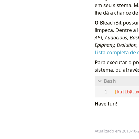
em seu sistema. Ma
lhe dá a chance de
O
BleachBit possui
limpeza. Dentre a 
APT, Audacious, Bas
Epiphany, Evolution, E
Lista completa de 
P
ara executar o p
sistema, ou atrav
[
kalib@tu
H
ave fun!
Atualizado em 2013-10-