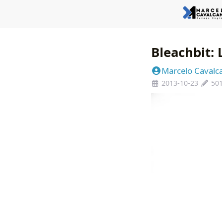
Bleachbit:
Marcelo Cavalc
2013-10-23
501