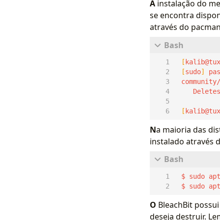
A
instalação do me
se encontra dispon
através do pacman
[
kalib@tu
[
sudo
]
 pa
[
kalib@tu
N
a maioria das di
instalado através d
 $ sudo ap
O
BleachBit possui
deseja destruir. 