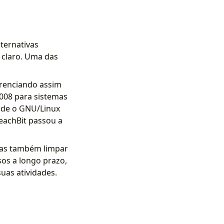
lternativas
 claro. Uma das
gerenciando assim
008 para sistemas
 de o GNU/Linux
eachBit passou a
mas também limpar
sos a longo prazo,
uas atividades.