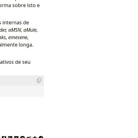
orma sobre isto e
 internas de
der, aMSN, aMule,
nks, emesene,
ealmente longa.
ativos de seu