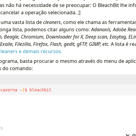
s não há necessidade de se preocupar: O BleachBit lhe inf
 cancelar a operação selecionada. ;]
 uma vasta lista de
cleaners
, como ele chama as ferramentas
longa lista, podemos citar alguns como:
Adanaxis, Adobe Rea
h, Beagle, Chromium, Downloader for X, Deep scan, Easytag, ELi
xaile, Filezilla, Firefox, Flash, gedit, gFTP, GIMP, etc.
A lista é r
cleaners e demais recursos.
rograma, basta procurar o mesmo através do menu de aplic
és do comando:
xcaverna ~
]
$ bleachbit
23