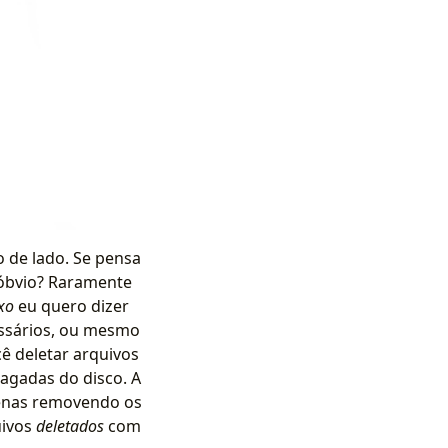
 de lado. Se pensa
e óbvio? Raramente
ixo
eu quero dizer
essários, ou mesmo
cê deletar arquivos
agadas do disco. A
penas removendo os
uivos
deletados
com