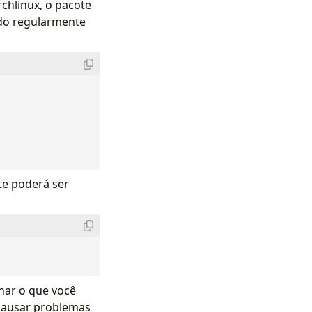
chlinux, o pacote
ado regularmente
te poderá ser
onar o que você
 causar problemas