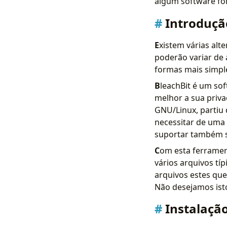
algum software fo
Introduçã
E
xistem várias alt
poderão variar de 
formas mais simpl
B
leachBit é um sof
melhor a sua priv
GNU/Linux, partiu
necessitar de uma 
suportar também s
C
om esta ferramen
vários arquivos tí
arquivos estes que
Não desejamos is
Instalaçã