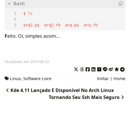
 arq2.py  arq2.rb  arq.py  arq.rb
F
eito. Oi, simples assim…
Atualizado em 2013-08-23
Linux
,
Software Livre
Voltar
|
Home
Kde 4.11 Lançado E Disponível No Arch Linux
Tornando Seu Ssh Mais Seguro