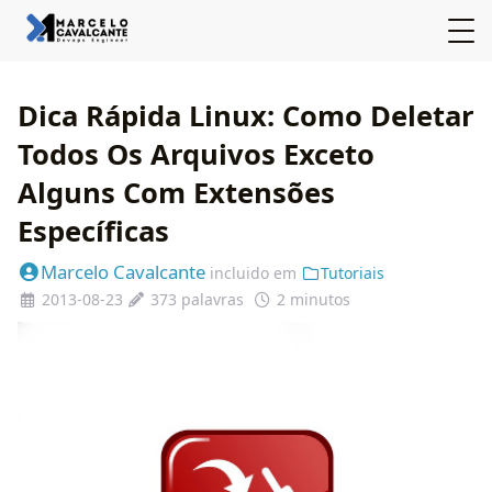
Dica Rápida Linux: Como Deletar
Todos Os Arquivos Exceto
Alguns Com Extensões
Específicas
Marcelo Cavalcante
incluido em
Tutoriais
2013-08-23
373 palavras
2 minutos