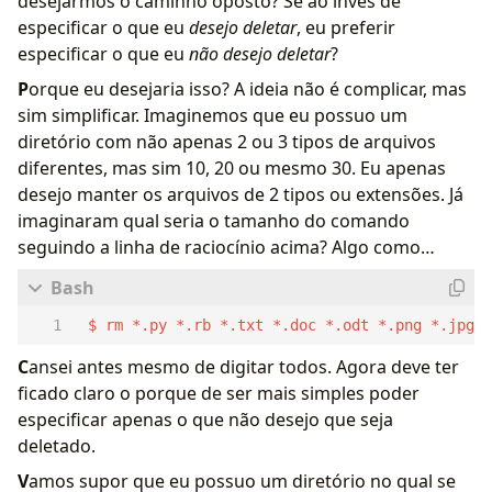
desejarmos o caminho oposto? Se ao invés de
especificar o que eu
desejo deletar
, eu preferir
especificar o que eu
não desejo deletar
?
P
orque eu desejaria isso? A ideia não é complicar, mas
sim simplificar. Imaginemos que eu possuo um
diretório com não apenas 2 ou 3 tipos de arquivos
diferentes, mas sim 10, 20 ou mesmo 30. Eu apenas
desejo manter os arquivos de 2 tipos ou extensões. Já
imaginaram qual seria o tamanho do comando
seguindo a linha de raciocínio acima? Algo como…
 $ rm *.py *.rb *.txt *.doc *.odt *.png *.jpg *
C
ansei antes mesmo de digitar todos. Agora deve ter
ficado claro o porque de ser mais simples poder
especificar apenas o que não desejo que seja
deletado.
V
amos supor que eu possuo um diretório no qual se