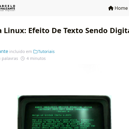
Home
 Linux: Efeito De Texto Sendo Digi
ante
incluido em
Tutoriais
 palavras
4 minutos