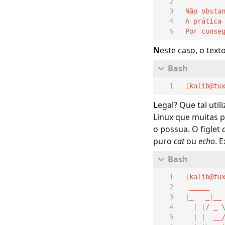
 Por conse
N
este caso, o text
[
kalib@tu
L
egal? Que tal uti
Linux que muitas 
o possua. O figlet
puro
cat
ou
echo
. 
[
kalib@tu
|
_   _
|
__
|
|
/ _ 
|
|
  __