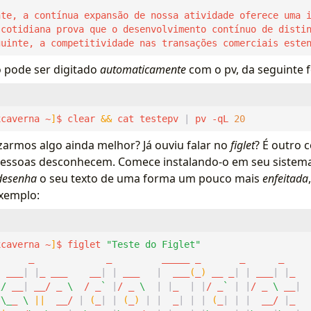
guinte, a competitividade nas transações comerciais este
o pode ser digitado
automaticamente
com o pv, da seguinte 
xcaverna ~
]
$ clear 
&&
 cat testepv 
|
 pv -qL 
20
lizarmos algo ainda melhor? Já ouviu falar no
figlet
? É outro 
pessoas desconhecem. Comece instalando-o em seu sistema,
desenha
o seu texto de uma forma um pouco mais
enfeitada
Exemplo:
xcaverna ~
]
$ figlet 
"Teste do Figlet"
  ___
|
|
_ ___    __
|
|
 ___   
|
  ___
(
_
)
 __ _
|
|
 ___
|
|
\/
 __
|
 __/ _ 
\ 
 / _
`
|
/ _ 
\ 
|
|
_  
|
|
/ _
`
|
|
/ _ 
\ 
__
|
/
\_
_ 
\ 
||
  __/ 
|
(
_
|
|
(
_
)
|
|
  _
|
|
|
(
_
|
|
|
  __/ 
|