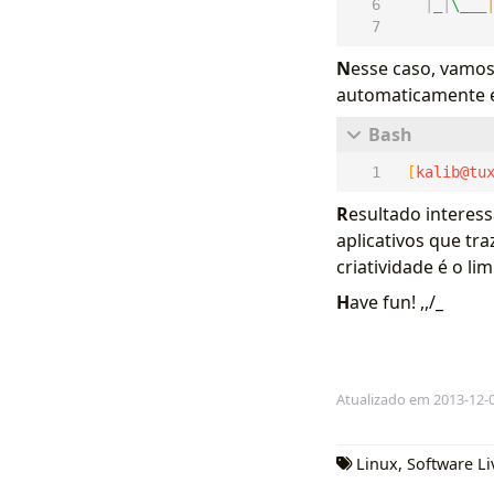
|
_
|
\_
__
N
esse caso, vamos
automaticamente e
[
kalib@tu
R
esultado interes
aplicativos que tr
criatividade é o lim
H
ave fun! ,,/_
Atualizado em 2013-12-
Linux
,
Software Li