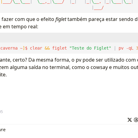
||
___/
\_
_
\_
__
|
\_
_,_
|
\_
__/  
|
_
|
|
_
|
\_
_, 
|
_
|
\_
__
|
\_
_
|
|
___/            
 fazer com que o efeito
figlet
também pareça estar sendo d
 em tempo real:
xcaverna ~
]
$ clear 
&&
 figlet 
"Teste do Figlet"
|
 pv -qL 
sante, certo? Da mesma forma, o pv pode ser utilizado com 
azem alguma saída no terminal, como o cowsay e muitos out
ite.
05
vre