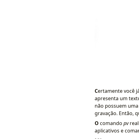
C
ertamente você j
apresenta um texto
não possuem uma p
gravação. Então, q
O
comando
pv
real
aplicativos e coma