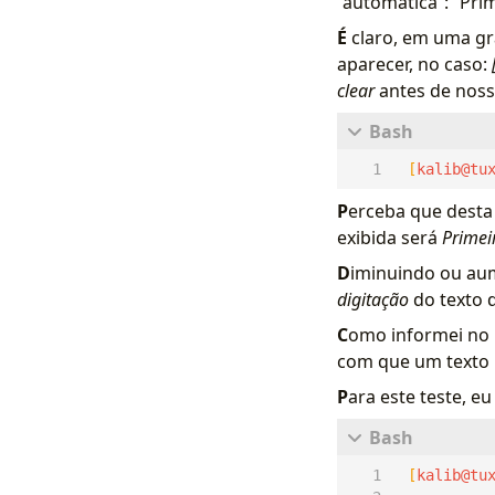
“automática”: “Pri
É
claro, em uma gr
aparecer, no caso:
clear
antes de noss
[
kalib@tu
P
erceba que desta
exibida será
Primei
D
iminuindo ou aum
digitação
do texto 
C
omo informei no 
com que um texto 
P
ara este teste, e
[
kalib@tu