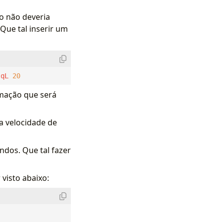
o não deveria
 Que tal inserir um
-qL 
20
rmação que será
a velocidade de
dos. Que tal fazer
visto abaixo: