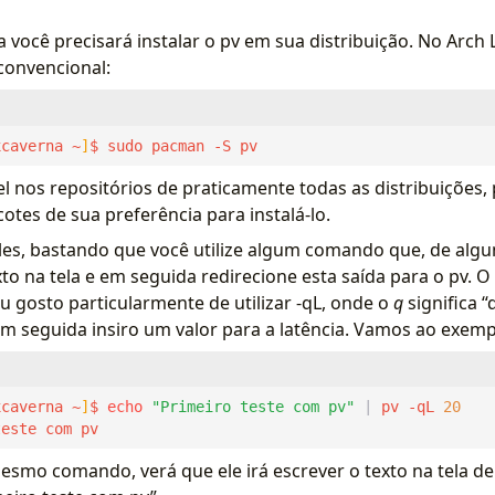
 você precisará instalar o pv em sua distribuição. No Arch Li
onvencional:
xcaverna ~
]
$ sudo pacman -S pv
l nos repositórios de praticamente todas as distribuições, p
otes de sua preferência para instalá-lo.
ples, bastando que você utilize algum comando que, de alg
o na tela e em seguida redirecione esta saída para o pv. O
 gosto particularmente de utilizar -qL, onde o
q
significa “
 em seguida insiro um valor para a latência. Vamos ao exemp
xcaverna ~
]
$ 
echo
"Primeiro teste com pv"
|
 pv -qL 
20
teste com pv
mesmo comando, verá que ele irá escrever o texto na tela d