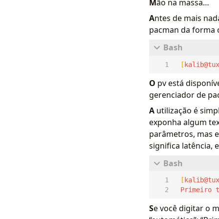
M
ão na massa…
A
ntes de mais nada
pacman da forma c
[
kalib@tu
O
pv está disponíve
gerenciador de pac
A
utilização é sim
exponha algum text
parâmetros, mas eu
significa latência,
[
kalib@tu
 Primeiro 
S
e você digitar o 