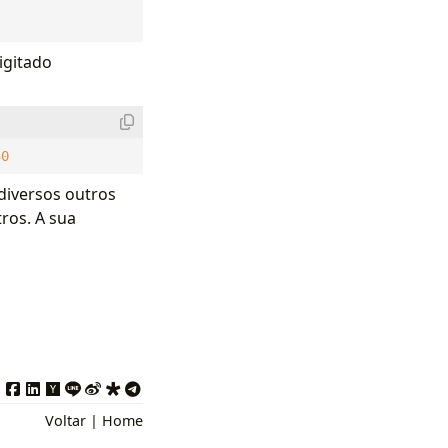
igitado
30
diversos outros
ros. A sua
Voltar
|
Home