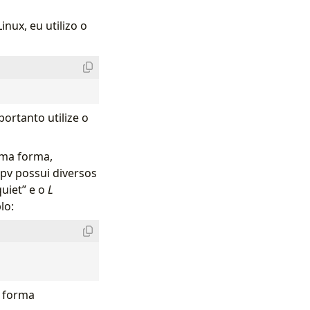
nux, eu utilizo o
ortanto utilize o
uma forma,
 pv possui diversos
quiet” e o
L
lo:
e forma