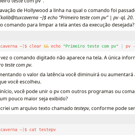
meiro teste com pv”.
avação de Hollywood a linha na qual o comando foi passad
[kalib@tuxcaverna ~]$ echo “Primeiro teste com pv” | pv -qL 20
.
o comando para limpar a tela antes da execução desejada?
xcaverna ~
]
$ clear 
&&
echo
"Primeiro teste com pv"
|
 pv 
 vez o comando digitado não aparece na tela. A única info
ro teste com pv
.
entando o valor da latência você diminuirá ou aumentará 
que você escolheu.
início, você pode unir o pv com outros programas ou coman
um pouco maior seja exibido?
u criei um arquivo texto chamado
testepv
, conforme pode ser 
xcaverna ~
]