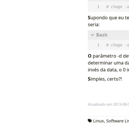
# chage -
S
upondo que eu te
seria:
# chage -
O
parâmetro -d de
determinar uma da
invés da data, o 0
S
imples, certo?!
Atualizado em 2013-08-
Linux
,
Software Li