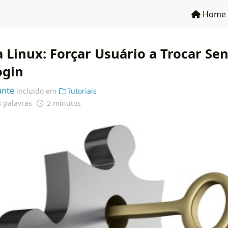
Home
a Linux: Forçar Usuário a Trocar Se
ogin
ante
incluido em
Tutoriais
 palavras
2 minutos