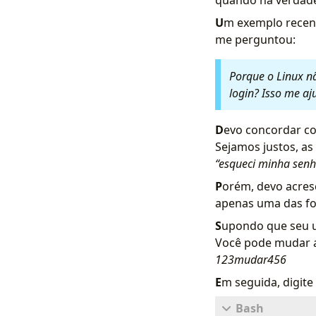
quando na verdade 
U
m exemplo recent
me perguntou:
Porque o Linux n
login? Isso me a
D
evo concordar co
Sejamos justos, a
“esqueci minha senh
P
orém, devo acresc
apenas uma das fo
S
upondo que seu us
Você pode mudar a
123mudar456
E
m seguida, digit