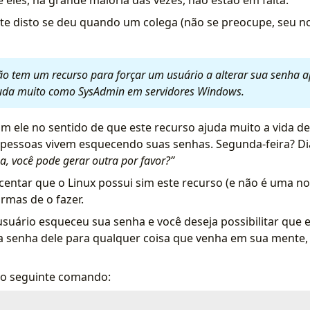
eles, na grande maioria das vezes, não estão em falta.
e disto se deu quando um colega (não se preocupe, seu no
ão tem um recurso para forçar um usuário a alterar sua senha a
juda muito como SysAdmin em servidores Windows.
m ele no sentido de que este recurso ajuda muito a vida d
s pessoas vivem esquecendo suas senhas. Segunda-feira? D
a, você pode gerar outra por favor?”
entar que o Linux possui sim este recurso (e não é uma no
rmas de o fazer.
uário esqueceu sua senha e você deseja possibilitar que e
 senha dele para qualquer coisa que venha em sua mente,
e o seguinte comando: