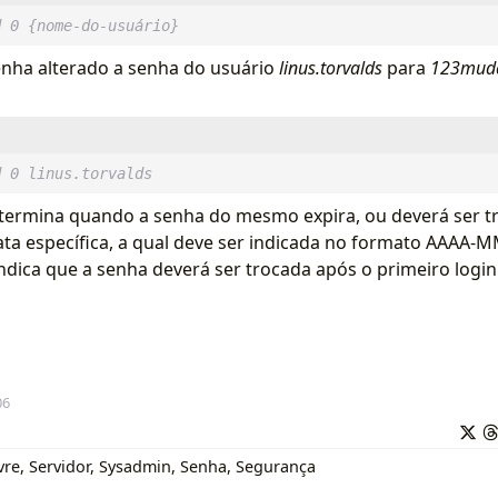
d 0 {nome-do-usuário}
nha alterado a senha do usuário
linus.torvalds
para
123mud
d 0 linus.torvalds
termina quando a senha do mesmo expira, ou deverá ser t
ta específica, a qual deve ser indicada no formato AAAA-
 indica que a senha deverá ser trocada após o primeiro logi
06
vre
,
Servidor
,
Sysadmin
,
Senha
,
Segurança