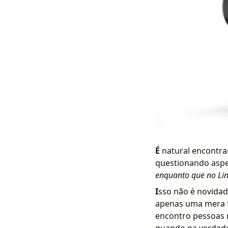
É
natural encontrar
questionando aspe
enquanto que no Li
I
sso não é novida
apenas uma mera f
encontro pessoas 