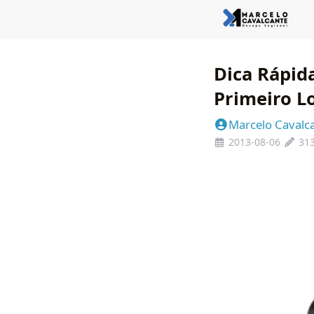
Dica Rápid
Primeiro L
Marcelo Cavalc
2013-08-06
313