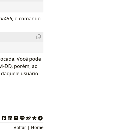
ar456
, o comando
rocada. Você pode
MM-DD, porém, ao
n daquele usuário.
Voltar
|
Home