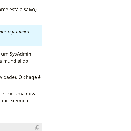
me está a salvo)
pós o primeiro
e um SysAdmin.
ia mundial do
vidade). O chage é
le crie uma nova.
 por exemplo: