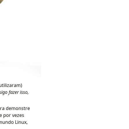
tilizaram)
go fazer isso,
ora demonstre
e por vezes
undo Linux,