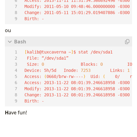
 Birth: -
ou
[
kalib@tuxcaverna ~
]
  Size: 
0
               Blocks: 
0
          IO B
 Device: 5h/5d   Inode: 
7253
        Links: 
1
 Access: 
(
0660/brw-rw----
)
  Uid: 
(
    0/    roo
 Birth: -
H
ave fun!