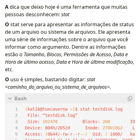
A
dica que deixo hoje é uma ferramenta que muitas
pessoas desconhecem:
stat
O
stat serve para apresentar as informações de status
de um arquivo ou sistema de arquivos. Ele apresenta
uma série de informações sobre o arquivo que você
informar como argumento. Dentre as informações
estão o
Tamanho
,
Blocos
,
Permissões de Acesso
,
Data e
Hora de último acesso
,
Data e Hora de última modificação
,
etc.
O
uso é simples, bastando digitar:
stat
<caminho_do_arquivo_ou_sistema_de_arquivos>
.
[
kalib@tuxcaverna ~
]
  Size: 
102478
          Blocks: 
208
        IO B
 Device: 804h/2052d      Inode: 
27001862
    Lin
 Access: 
(
0644/-rw-r--r--
)
  Uid: 
(
 1000/   kali