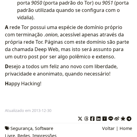
porta
9050
(porta padrão do Tor) ou
9051
(porta
padrão utilizada quando se configura com o
vidalia).
A
rede Tor possui uma espécie de domínio próprio
com terminação
.onion
, acessível apenas através da
própria rede Tor. Páginas com este domínio são parte
da chamada Deep Web, mas isto será assunto para
um outro post por ser algo polêmico e extenso.
D
esejo a todos um feliz ano novo com liberdade,
privacidade e anonimato, quando necessário!
H
appy Hacking!
Atualizado em 2013-12-30
Segurança
,
Software
Voltar
|
Home
Livre
,
Redes
,
Impressões