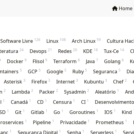
Home
126
108
59
Software Livre
Linux
Arch Linux
Cultura Ha
24
21
20
18
14
iteratura
Devops
Redes
KDE
Tux-Ce
C
9
9
9
8
7
6
Docker
Flisol
Terraform
Java
Golang
K
5
5
5
5
5
ntainers
GCP
Google
Ruby
Seguranca
Dia
3
3
3
3
2
Asterisk
Firefox
Internet
Kubuntu
Chef
2
2
2
2
1
an
Lambda
Packer
Sysadmin
Aleatório
And
1
1
1
1
1
il
Canadá
CD
Censura
CI
Desenvolviment
1
1
1
1
1
1
BSD
Git
Gitlab
Go
Goroutines
IOS
Kind
1
1
1
1
roservices
Pipeline
Privacidade
Prometheus
1
1
1
1
ranç
Segurança Digital
Senha
Serverless
Serv