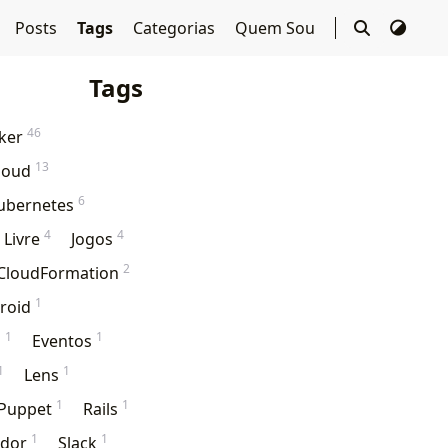
Posts
Tags
Categorias
Quem Sou
Tags
46
cker
13
loud
6
ubernetes
4
4
 Livre
Jogos
2
CloudFormation
1
roid
1
1
o
Eventos
1
1
Lens
1
1
Puppet
Rails
1
1
idor
Slack