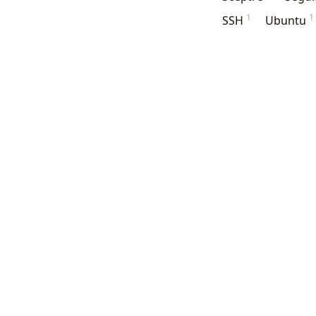
1
1
SSH
Ubuntu