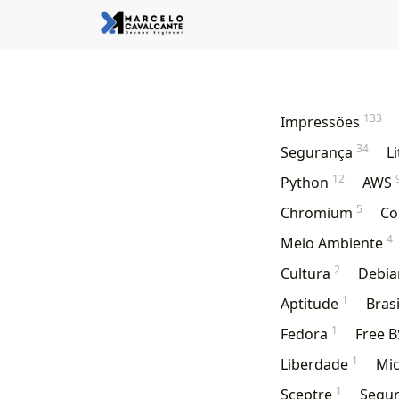
133
Impressões
34
Segurança
L
12
Python
AWS
5
Chromium
Co
4
Meio Ambiente
2
Cultura
Debi
1
Aptitude
Bras
1
Fedora
Free 
1
Liberdade
Mic
1
Sceptre
Segu