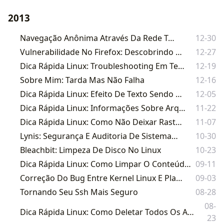
2013
Navegação Anônima Através Da Rede Tor
12-30
Vulnerabilidade No Firefox: Descobrindo Senhas Salvas
12-27
Dica Rápida Linux: Troubleshooting Em Tempo De Execução Com Strace
12-19
Sobre Mim: Tarda Mas Não Falha
12-16
Dica Rápida Linux: Efeito De Texto Sendo Digitado O Pv Resolve
12-05
Dica Rápida Linux: Informações Sobre Arquivos Com O Comando Stat
11-22
Dica Rápida Linux: Como Não Deixar Rastros No History
11-07
Lynis: Segurança E Auditoria De Sistemas Linux
10-30
Bleachbit: Limpeza De Disco No Linux
10-23
Dica Rápida Linux: Como Limpar O Conteúdo De Um Arquivo Texto Sem Abrir O Mesmo
09-11
Correção Do Bug Entre Kernel Linux E Placas Broadcom
09-03
Tornando Seu Ssh Mais Seguro
08-28
08-
Dica Rápida Linux: Como Deletar Todos Os Arquivos Exceto Alguns Com Extensões Específicas
23