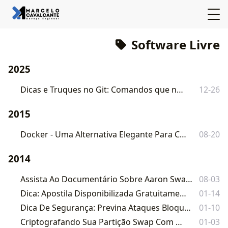
Software Livre
2025
Dicas e Truques no Git: Comandos que nos salvam
12-26
2015
Docker - Uma Alternativa Elegante Para Containers No Linux
08-20
2014
Assista Ao Documentário Sobre Aaron Swartz O Menino Da Internet
08-03
Dica: Apostila Disponibilizada Gratuitamente - Pfsense
01-14
Dica De Segurança: Previna Ataques Bloqueando Pacotes Icmp Indesejados
01-10
Criptografando Sua Partição Swap Com O Ecryptfs
01-03